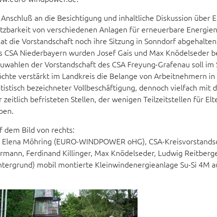
 Anschluß an die Besichtigung und inhaltliche Diskussion über 
tzbarkeit von verschiedenen Anlagen für erneuerbare Energien
hat die Vorstandschaft noch ihre Sitzung in Sonndorf abgehalte
s CSA Niederbayern wurden Josef Gais und Max Knödelseder be
uwahlen der Vorstandschaft des CSA Freyung-Grafenau soll im 
chte verstärkt im Landkreis die Belange von Arbeitnehmern in
atistisch bezeichneter Vollbeschäftigung, dennoch vielfach m
r zeitlich befristeten Stellen, der wenigen Teilzeitstellen für E
ben.
f dem Bild von rechts:
. Elena Möhring (EURO-WINDPOWER oHG), CSA-Kreisvorstandschaf
rmann, Ferdinand Killinger, Max Knödelseder, Ludwig Reitberger
ntergrund) mobil montierte Kleinwindenergieanlage Su-Si 4M 