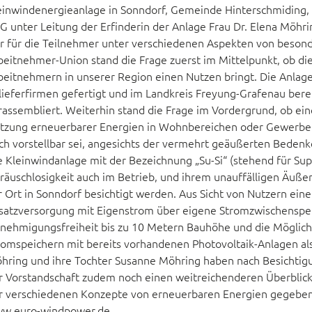
einwindenergieanlage in Sonndorf, Gemeinde Hinterschmidi
G unter Leitung der Erfinderin der Anlage Frau Dr. Elena Möhri
r für die Teilnehmer unter verschiedenen Aspekten von besond
beitnehmer-Union stand die Frage zuerst im Mittelpunkt, ob die
beitnehmern in unserer Region einen Nutzen bringt. Die Anlage
lieferfirmen gefertigt und im Landkreis Freyung-Grafenau bere
rassembliert. Weiterhin stand die Frage im Vordergrund, ob ein
tzung erneuerbarer Energien in Wohnbereichen oder Gewerb
ch vorstellbar sei, angesichts der vermehrt geäußerten Beden
e Kleinwindanlage mit der Bezeichnung „Su-Si“ (stehend für Supe
räuschlosigkeit auch im Betrieb, und ihrem unauffälligen Äu
r Ort in Sonndorf besichtigt werden. Aus Sicht von Nutzern ein
satzversorgung mit Eigenstrom über eigene Stromzwischenspe
nehmigungsfreiheit bis zu 10 Metern Bauhöhe und die Möglic
romspeichern mit bereits vorhandenen Photovoltaik-Anlagen als
hring und ihre Tochter Susanne Möhring haben nach Besichtigu
r Vorstandschaft zudem noch einen weitreichenderen Überblick
r verschiedenen Konzepte von erneuerbaren Energien gegeben. 
w.euro-windpower.de.