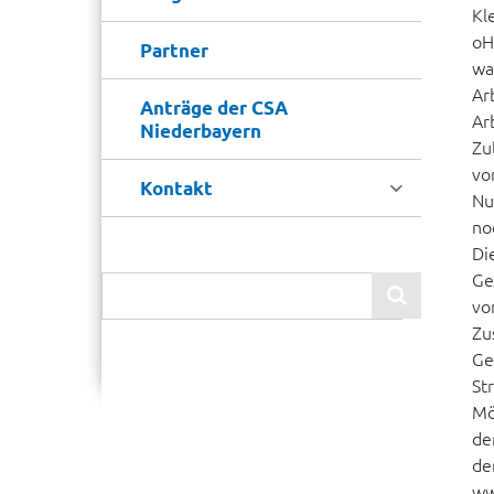
Kl
oH
Partner
wa
Ar
Anträge der CSA
Ar
Niederbayern
Zu
vo

Kontakt
Nu
no
Di
Ge

vo
Zu
Ge
St
Mö
de
de
ww