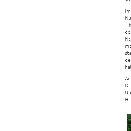
Im
Nu
– 
de
Ne
mö
st
de
ha
Au
Dr
Uh
Hi