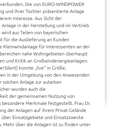
ng, verbunden. Die von EURO-WINDPOWER
ng und ihrer Tochter präsentierte Anlage
erem Interesse. Aus Sicht der
 Anlage in der Herstellung und im Vertrieb
 wird aus Teilen von bayerischen
it für die Auslieferung an Kunden
e Kleinwindanlage für Interessenten an der
ebereichen nahe Wohngebieten überhaupt
ken und Kritik an Großwindenergieanlagen.
rSilent) konnte „live“ in Größe,
ßeren in der Umgebung von den Anwesenden
er solchen Anlage zur autarken
icher wurden auch die
hkeit der gemeinsamen Nutzung von
 besondere Merkmale festgestellt. Frau Dr.
ng der Anlagen auf ihrem Privat-Gelände
 über Einsatzgebiete und Einsatzzwecke
Mehr über die Anlagen ist zu finden unter