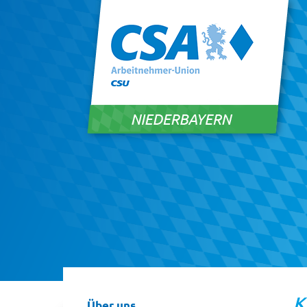
1
2
K
Über uns