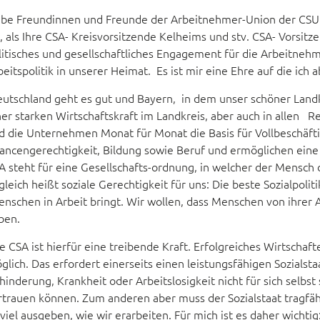
ebe Freundinnen und Freunde der Arbeitnehmer-Union der CSU 
h, als Ihre CSA- Kreisvorsitzende Kelheims und stv. CSA- Vorsit
litisches und gesellschaftliches Engagement für die Arbeitnehm
beitspolitik in unserer Heimat. Es ist mir eine Ehre auf die ich a
utschland geht es gut und Bayern, in dem unser schöner Landkr
ner starken Wirtschaftskraft im Landkreis, aber auch in allen 
d die Unternehmen Monat für Monat die Basis für Vollbeschäfti
ancengerechtigkeit, Bildung sowie Beruf und ermöglichen eine S
A steht für eine Gesellschafts-ordnung, in welcher der Mensch d
gleich heißt soziale Gerechtigkeit für uns: Die beste Sozialpoliti
nschen in Arbeit bringt. Wir wollen, dass Menschen von ihrer A
ben.
e CSA ist hierfür eine treibende Kraft. Erfolgreiches Wirtschaft
glich. Das erfordert einerseits einen leistungsfähigen Sozialstaa
hinderung, Krankheit oder Arbeitslosigkeit nicht für sich selbst 
rtrauen können. Zum anderen aber muss der Sozialstaat tragfäh
 viel ausgeben, wie wir erarbeiten. Für mich ist es daher wichti