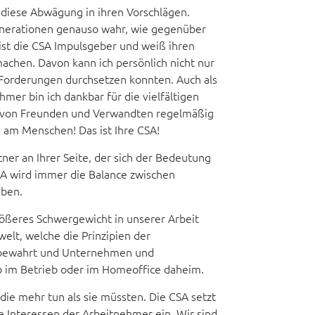
 diese Abwägung in ihren Vorschlägen.
nerationen genauso wahr, wie gegenüber
ist die CSA Impulsgeber und weiß ihren
machen. Davon kann ich persönlich nicht nur
e Forderungen durchsetzen konnten. Auch als
hmer bin ich dankbar für die vielfältigen
n, von Freunden und Verwandten regelmäßig
n am Menschen! Das ist Ihre CSA!
tner an Ihrer Seite, der sich der Bedeutung
CSA wird immer die Balance zwischen
aben.
größeres Schwergewicht in unserer Arbeit
elt, welche die Prinzipien der
t bewahrt und Unternehmen und
ob im Betrieb oder im Homeoffice daheim.
die mehr tun als sie müssten. Die CSA setzt
die Interessen der Arbeitnehmer ein. Wir sind