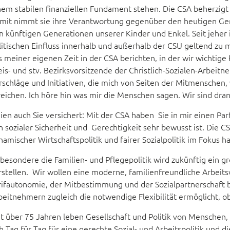
nem stabilen finanziellen Fundament stehen. Die CSA beherzigt
mit nimmt sie ihre Verantwortung gegenüber den heutigen Ge
n künftigen Generationen unserer Kinder und Enkel. Seit jeher 
litischen Einfluss innerhalb und außerhalb der CSU geltend zu 
s meiner eigenen Zeit in der CSA berichten, in der wir wichtig
eis- und stv. Bezirksvorsitzende der Christlich-Sozialen-Arbeitne
rschläge und Initiativen, die mich von Seiten der Mitmensche
reichen. Ich höre hin was mir die Menschen sagen. Wir sind dra
ien auch Sie versichert: Mit der CSA haben Sie in mir einen Par
n sozialer Sicherheit und Gerechtigkeit sehr bewusst ist. Die 
namischer Wirtschaftspolitik und fairer Sozialpolitik im Fokus h
sbesondere die Familien- und Pflegepolitik wird zukünftig ein 
rstellen. Wir wollen eine moderne, familienfreundliche Arbeitsw
rifautonomie, der Mitbestimmung und der Sozialpartnerschaf
beitnehmern zugleich die notwendige Flexibilität ermöglicht, 
it über 75 Jahren leben Gesellschaft und Politik von Menschen, 
ch Tag für Tag für eine gerechte Sozial- und Arbeitspolitik und 