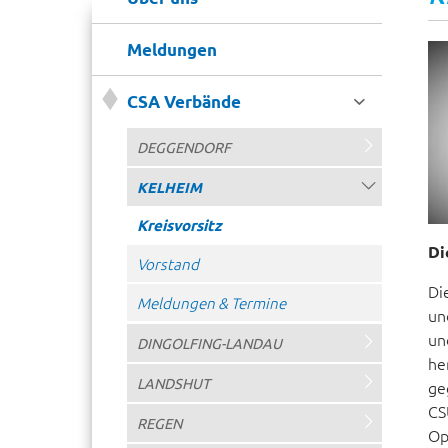
Meldungen

CSA Verbände

DEGGENDORF
KELHEIM

Kreisvorsitz
Di
Vorstand
Di
Meldungen & Termine
un
un

DINGOLFING-LANDAU
he

LANDSHUT
ge
CS

REGEN
Op