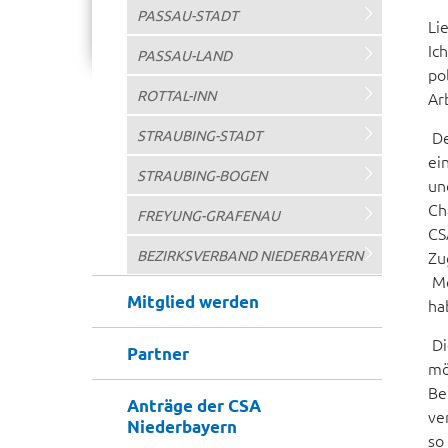

PASSAU-STADT
Li
Ic

PASSAU-LAND
po

ROTTAL-INN
Ar

STRAUBING-STADT
De
ei

STRAUBING-BOGEN
un
Ch

FREYUNG-GRAFENAU
CS

BEZIRKSVERBAND NIEDERBAYERN
Zu
Me
Mitglied werden
ha
Di
Partner
mö
Be
Anträge der CSA
ve
Niederbayern
so