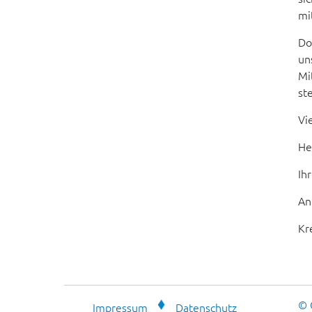
mi
Do
un
Mi
st
Vi
He
Ih
An
Kr
© 
Impressum
Datenschutz