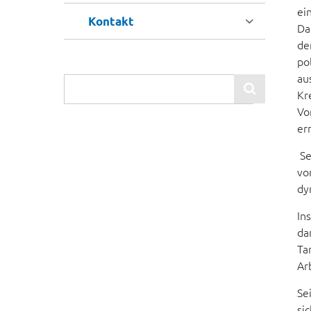
ei

Kontakt
Da
de
po
au

Kr
Vo
er
Se
vo
dy
In
da
Ta
Ar
Se
si