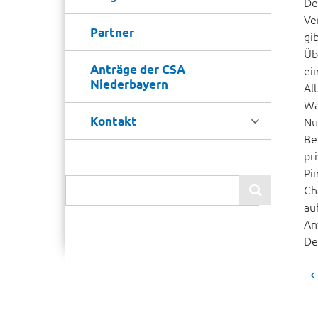
De
Ve
Partner
gi
Üb
Anträge der CSA
ei
Niederbayern
Al
Wa

Kontakt
Nu
Be
pr
Pi
Ch

au
An
De