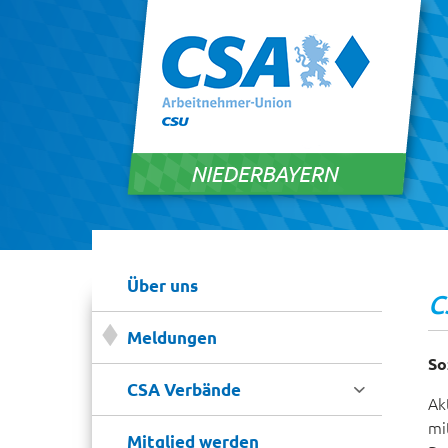
Über uns
C
Meldungen
So

CSA Verbände
Ak
mi
Mitglied werden