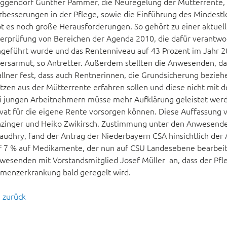
ggendorf Günther Pammer, die Neuregelung der Mütterrente, R
rbesserungen in der Pflege, sowie die Einführung des Mindestlo
bt es noch große Herausforderungen. So gehört zu einer aktue
erprüfung von Bereichen der Agenda 2010, die dafür verantwortl
ngeführt wurde und das Rentenniveau auf 43 Prozent im Jahr 20
tersarmut, so Antretter. Außerdem stellten die Anwesenden, d
llner fest, dass auch Rentnerinnen, die Grundsicherung beziehe
tzen aus der Mütterrente erfahren sollen und diese nicht mit 
i jungen Arbeitnehmern müsse mehr Aufklärung geleistet werden,
ivat für die eigene Rente vorsorgen können. Diese Auffassung v
nzinger und Heiko Zwikirsch. Zustimmung unter den Anwesende
audhry, fand der Antrag der Niederbayern CSA hinsichtlich de
f 7 % auf Medikamente, der nun auf CSU Landesebene bearbeite
wesenden mit Vorstandsmitglied Josef Müller an, dass der Pfle
menzerkrankung bald geregelt wird.
zurück