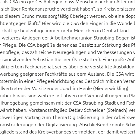
s als CSA ein großes Anliegen, dass Menschen auch im Alter mit
e sich über Rentenansprüche verdient haben", so Kreisvorsitzen
us diesem Grund muss sorgfältig überlegt werden, ob eine dop
cht entgegen läuft." Hier wird die CSA den Finger in die Wunde
schäftige heutzutage immer mehr Menschen in Deutschland.
n weiteres Anliegen der Arbeitnehmerunion Straubing-Bogen is
r Pflege. Die CSA begrüße daher das Gesetz zur Stärkung des P
tenpflege, das zahlreiche Neuregelungen und Verbesserungen vo
eisvorsitzender Sebastian Riesner (Parkstetten). Eine große Au
alifiziertem Fachpersonal, sei es über eine verstärkte Ausbildu
werbung geeigneter Fachkräfte aus dem Ausland. Die CSA wird
tstermin in einer Pflegeeinrichtung das Gespräch mit den Veran
ellvertretender Vorsitzender Joachim Henle (Niederwinkling).
rüber hinaus sind weitere Initiativen und Veranstaltungen in Pla
ikundgebung gemeinsam mit der CSA Straubing-Stadt und Fachvo
währt haben. Vorstandsmitglied Detlev Schneider (Steinach) 
chwertigen Vortrag zum Thema Digitalisierung in der Arbeitswe
rausforderungen der Digitalisierung. Abschließend konnte Sch
tgliederstand des Kreisverbandes vermelden, der damit weiterh