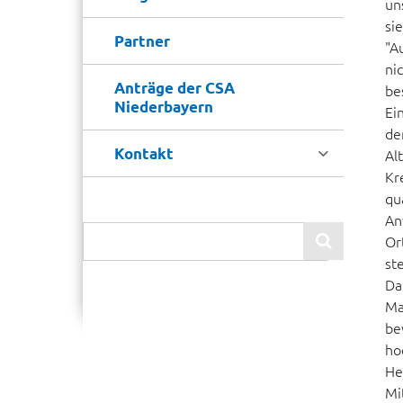
un
si
Partner
"A
ni
Anträge der CSA
be
Niederbayern
Ei
de

Kontakt
Al
Kr
qu
An
Or

st
Da
Ma
be
ho
He
Mi