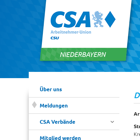
Über uns
D
Meldungen
Ar

CSA Verbände
St
Kr
Mitglied werden