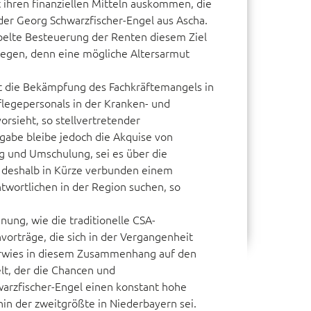
 ihren finanziellen Mitteln auskommen, die
der Georg Schwarzfischer-Engel aus Ascha.
pelte Besteuerung der Renten diesem Ziel
 legen, denn eine mögliche Altersarmut
t die Bekämpfung des Fachkräftemangels in
flegepersonals in der Kranken- und
rsieht, so stellvertretender
fgabe bleibe jedoch die Akquise von
ng und Umschulung, sei es über die
 deshalb in Kürze verbunden einem
twortlichen in der Region suchen, so
nung, wie die traditionelle CSA-
rträge, die sich in der Vergangenheit
verwies in diesem Zusammenhang auf den
lt, der die Chancen und
warzfischer-Engel einen konstant hohe
in der zweitgrößte in Niederbayern sei.