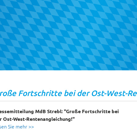
roße Fortschritte bei der Ost-West-R
essemitteilung MdB Strebl: "Große Fortschritte bei
r Ost-West-Rentenangleichung!"
sen Sie mehr >>