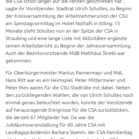
die CSA schon länger auf die Fahnen geschrieben hat“,
sagte ihr Vorsitzender, Stadtrat Ulrich Schultes, zu Beginn
der Kreisversammlung der Arbeitnehmerunion der CSU
am Samstagvormittag im Hotel Nothaft in Ittling. 15
Monate steht Schultes nun an der Spitze der CSA in
Straubing und eine lange Liste mit Aktivitäten ergänzte
seinen Arbeitsbericht zu Beginn der Jahresversammlung.
Auch der Bezirksvorsitzende MdB Matthäus Strebl war
gekommen.
Für Oberbürgermeister Markus Pannermayr und MdL
Hans Ritt war es ein Heimspiel. Peter Mittermeier und
Peter Ries waren für die CSU-Stadträte mit dabei. Neben
den zurückliegenden Wahlen, die von Ulrich Schultes noch
einmal genau beleuchtet wurden, konnte der Vorsitzende
auf herausragende Ereignisse für die CSA zurückblicken,
die derzeit 67 Mitglieder hat. Da war die
Jubiläumsveranstaltung für 60 Jahre CSA mit
Landtagspräsidentin Barbara Stamm, der CSA-Familientag