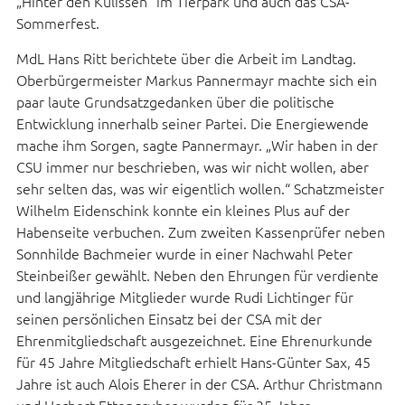
„Hinter den Kulissen“ im Tierpark und auch das CSA-
Sommerfest.
MdL Hans Ritt berichtete über die Arbeit im Landtag.
Oberbürgermeister Markus Pannermayr machte sich ein
paar laute Grundsatzgedanken über die politische
Entwicklung innerhalb seiner Partei. Die Energiewende
mache ihm Sorgen, sagte Pannermayr. „Wir haben in der
CSU immer nur beschrieben, was wir nicht wollen, aber
sehr selten das, was wir eigentlich wollen.“ Schatzmeister
Wilhelm Eidenschink konnte ein kleines Plus auf der
Habenseite verbuchen. Zum zweiten Kassenprüfer neben
Sonnhilde Bachmeier wurde in einer Nachwahl Peter
Steinbeißer gewählt. Neben den Ehrungen für verdiente
und langjährige Mitglieder wurde Rudi Lichtinger für
seinen persönlichen Einsatz bei der CSA mit der
Ehrenmitgliedschaft ausgezeichnet. Eine Ehrenurkunde
für 45 Jahre Mitgliedschaft erhielt Hans-Günter Sax, 45
Jahre ist auch Alois Eherer in der CSA. Arthur Christmann