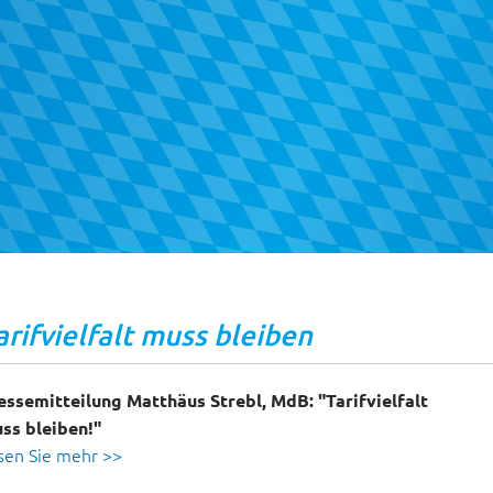
arifvielfalt muss bleiben
essemitteilung Matthäus Strebl, MdB: "Tarifvielfalt
ss bleiben
!"
sen Sie mehr >>