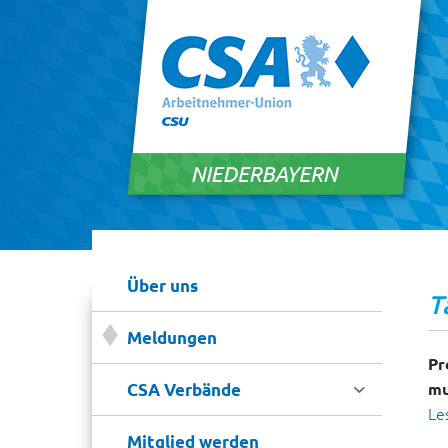
Über uns
T
Meldungen
Pr

mu
CSA Verbände
Le
Mitglied werden